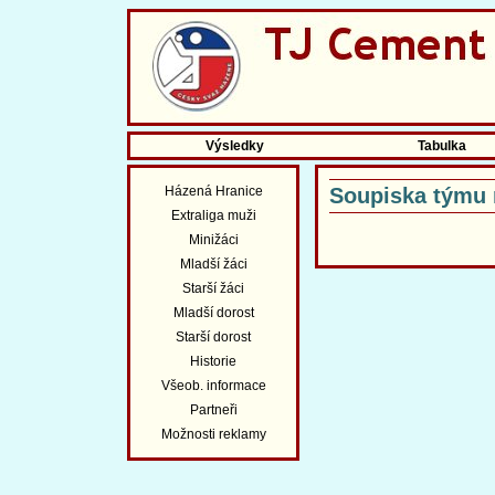
Výsledky
Tabulka
Házená Hranice
Soupiska týmu 
Extraliga muži
Minižáci
Mladší žáci
Starší žáci
Mladší dorost
Starší dorost
Historie
Všeob. informace
Partneři
Možnosti reklamy