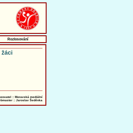
Rozlosování
 žáci
ozovatel :: Moravská mediální
bmaster ::
Jaroslav Šeděnka