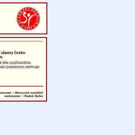
í zápasy česko-
n.
 k léta využívanému
mácí palubovce odehraje
ozovatel :: Moravská mediální
webmaster ::
Radek Balko