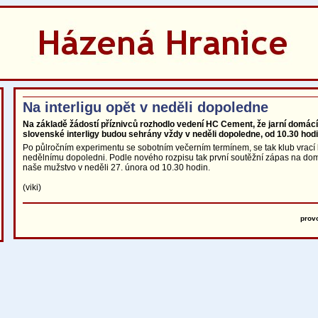
Na interligu opět v neděli dopoledne
Na základě žádostí příznivců rozhodlo vedení HC Cement, že jarní domác
slovenské interligy budou sehrány vždy v neděli dopoledne, od 10.30 hodi
Po půlročním experimentu se sobotním večerním termínem, se tak klub vrací
nedělnímu dopoledni. Podle nového rozpisu tak první soutěžní zápas na do
naše mužstvo v neděli 27. února od 10.30 hodin.
(viki)
prov