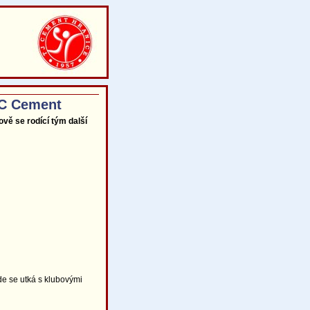
HC Cement
vě se rodící tým další
de se utká s klubovými