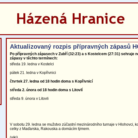
Aktualizovaný rozpis přípravných zápasů 
Po přípravných zápasech v Zubří (32:23) a s Kostelcem (27:31) sehraje no
zápasy v těchto termínech:
středa 19. ledna v Kostelci
pátek 21. ledna v Kopřivnici
čtvrtek 27. ledna od 18 hodin doma s Kopřivnicí
středa 2. února od 18 hodin doma s Litovlí
středa 9. února v Litovli
V sobotu 29. ledna se mužstvo zúčastní mezinárodního turnaje v Hlohovci, k
celky z Maďarska, Rakouska a domácím týmem.
(viki)