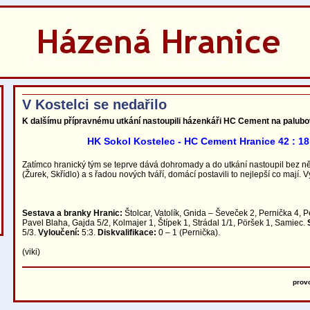
V Kostelci se nedařilo
K dalšímu přípravnému utkání nastoupili házenkáři HC Cement na palubo
HK Sokol Kostelec - HC Cement Hranice 42 : 18 
Zatímco hranický tým se teprve dává dohromady a do utkání nastoupil bez ně
(Žurek, Skřídlo) a s řadou nových tváří, domácí postavili to nejlepší co mají.
Sestava a branky Hranic:
Štolcar, Vatolík, Gnida – Ševeček 2, Pernička 4, Pe
Pavel Blaha, Gajda 5/2, Kolmajer 1, Štípek 1, Strádal 1/1, Pöršek 1, Samiec.
5/3.
Vyloučení:
5:3.
Diskvalifikace:
0 – 1 (Pernička).
(viki)
prov