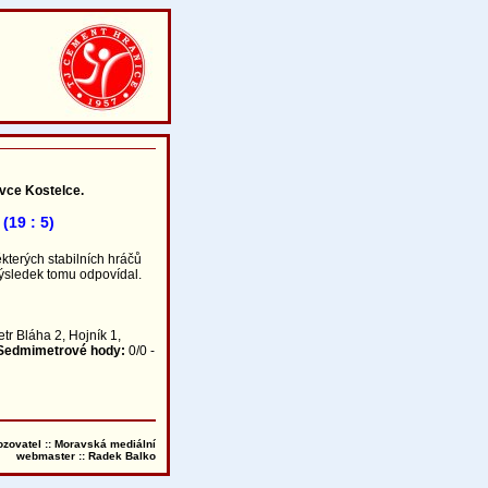
vce Kostelce.
(19 : 5)
kterých stabilních hráčů
 Výsledek tomu odpovídal.
tr Bláha 2, Hojník 1,
Sedmimetrové hody:
0/0 -
ozovatel :: Moravská mediální
webmaster ::
Radek Balko