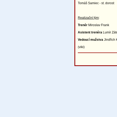
Tomáš Samiec - st. dorost
Realizační tým
:
Trenér
Miroslav Frank
Asistent trenéra
Lumír Zát
Vedoucí mužstva
Jindřich 
(viki)