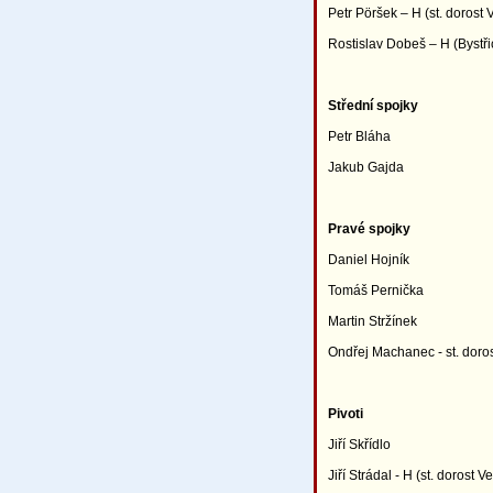
Petr Pöršek – H (st. dorost 
Rostislav Dobeš – H (Bystři
Střední spojky
Petr Bláha
Jakub Gajda
Pravé spojky
Daniel Hojník
Tomáš Pernička
Martin Stržínek
Ondřej Machanec - st. doro
Pivoti
Jiří Skřídlo
Jiří Strádal - H (st. dorost V