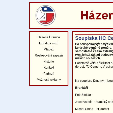
Soupiska HC Ce
Házená Hranice
Extraliga muži
Po neuspokojivých výsledc
ke druhé výměně trenéra. T
Mládež
samostatná česká extrali
tým, jehož základ budou t
Rozlosování zápasů
nižších soutěžích.
Historie
Podstatně větší příležitost
dorostu TJ Cement. Vrací se
Kontakt
Partneři
Možnosti reklamy
Na soupisce týmu nyní jsou
Brankáři
Petr Štolcar
Josef Vatolík – hranický o
Michal Gnida – st. dorost