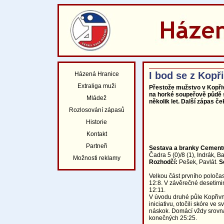
I bod se z Kopř
Házená Hranice
Extraliga muži
Přestože mužstvo v Kopřiv
na horké soupeřově půdě s
Mládež
několik let. Další zápas č
Rozlosování zápasů
Historie
Kontakt
Partneři
Sestava a branky Cement
Čadra 5 (0)/8 (1), Indrák, Ba
Možnosti reklamy
Rozhodčí:
Pešek, Pavlát.
S
Velkou část prvního poločasu
12:8. V závěrečné desetimin
12:11.
V úvodu druhé půle Kopřivni
iniciativu, otočili skóre ve
náskok. Domácí vždy srovnali
konečných 25:25.