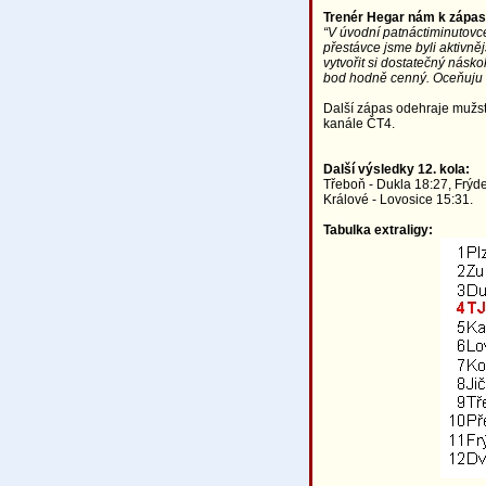
Trenér Hegar nám k zápasu
“V úvodní patnáctiminutovce
přestávce jsme byli aktivnějš
vytvořit si dostatečný násko
bod hodně cenný. Oceňuju k
Další zápas odehraje mužstv
kanále ČT4.
Další výsledky 12. kola:
Třeboň - Dukla 18:27, Frýdek
Králové - Lovosice 15:31.
Tabulka extraligy: