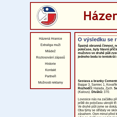
O výsledku se r
Házená Hranice
Extraliga muži
Špatná obranná činnost, n
poločase, byly hlavní pří
Mládež
mužstvo ve druhé půli zve
jednoho bodu to tentokrát 
Rozlosování zápasů
Historie
Kontakt
Partneři
Sestava a branky Cement
Možnosti reklamy
Bajgar 3, Samiec 1, Kovařík
Rozhodčí:
Halada, Zych.
S
(Kalous).
Diváků:
370.
Lovosice nás na začátku pře
ještě do poločasu ukrojili tř
Ve druhé půli jsme se dokáza
Oba týmy se střídaly ve sk
zásahem. Osm minut před k