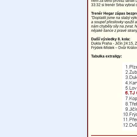
něm za delší provaz tahali L
33:32 si trenér Srba vybral
Trenér Hegar zápas bezpro
"Doplatili jsme na slabý výk
a soupeř přesilovky využil a
nám chyběly síly na zvrat. 
nějaké šance z pravé strany
Další výsledky 8. kola:
Dukla Praha - Jičín 24:15, Z
Frýdek-Místek – Dvůr Králo
Tabulka extraligy: