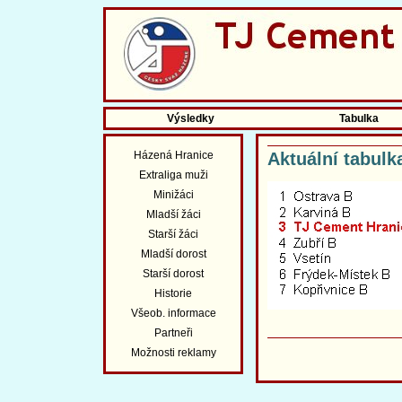
Výsledky
Tabulka
Házená Hranice
Aktuální tabulk
Extraliga muži
Minižáci
Mladší žáci
Starší žáci
Mladší dorost
Starší dorost
Historie
Všeob. informace
Partneři
Možnosti reklamy