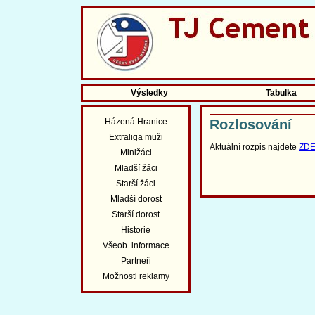
Výsledky
Tabulka
Házená Hranice
Rozlosování
Extraliga muži
Aktuální rozpis najdete
ZD
Minižáci
Mladší žáci
Starší žáci
Mladší dorost
Starší dorost
Historie
Všeob. informace
Partneři
Možnosti reklamy