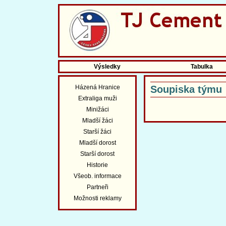
Výsledky
Tabulka
Házená Hranice
Soupiska týmu
Extraliga muži
Minižáci
Mladší žáci
Starší žáci
Mladší dorost
Starší dorost
Historie
Všeob. informace
Partneři
Možnosti reklamy