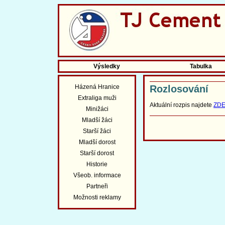
Výsledky
Tabulka
Házená Hranice
Rozlosování
Extraliga muži
Aktuální rozpis najdete
ZD
Minižáci
Mladší žáci
Starší žáci
Mladší dorost
Starší dorost
Historie
Všeob. informace
Partneři
Možnosti reklamy