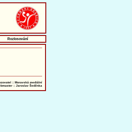
Rozlosování
ozovatel :: Moravská mediální
bmaster ::
Jaroslav Šeděnka