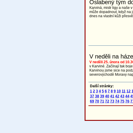
Oslabený tým do
Karviná, mistr ligy a naše 
může dopadnout, když na jej
dnes na vlastní kůži přesvě
V neděli na ház
V neděli 25. února od 10.3
v Karviné. Začínají tak boj
Karvinou jsme sice na podzim
severovýchodě Moravy napr
Další stránky:
1
2
3
4
5
6
7
8
9
10
11
12
37
38
39
40
41
42
43
44
4
69
70
71
72
73
74
75
76
7