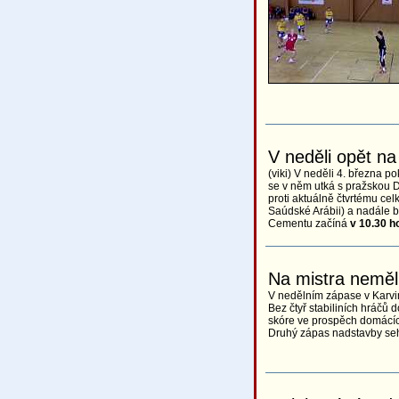
V neděli opět na
(viki) V neděli 4. března 
se v něm utká s pražskou D
proti aktuálně čtvrtému cel
Saúdské Arábii) a nadále bu
Cementu začíná
v 10.30 h
Na mistra neměl
V nedělním zápase v Karvi
Bez čtyř stabiliních hráčů do
skóre ve prospěch domácích
Druhý zápas nadstavby seh