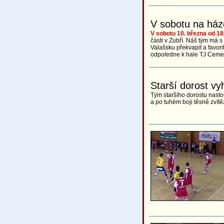
V sobotu na ház
V sobotu 10. března od 18
části v Zubří. Náš tým má 
Valašsku překvapit a favori
odpoledne k hale TJ Ceme
Starší dorost vy
Tým staršího dorostu nasto
a po tuhém boji těsně zvítěz