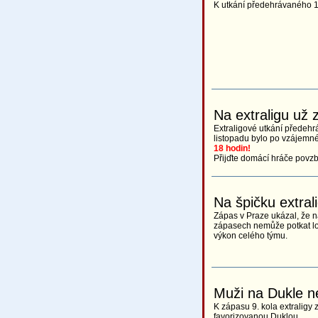
K utkání předehrávaného 18
Na extraligu už z
Extraligové utkání předehr
listopadu bylo po vzájemné
18 hodin!
Přijďte domácí hráče povzb
Na špičku extral
Zápas v Praze ukázal, že n
zápasech nemůže potkat loň
výkon celého týmu.
Muži na Dukle n
K zápasu 9. kola extraligy 
favorizovanou Duklou.