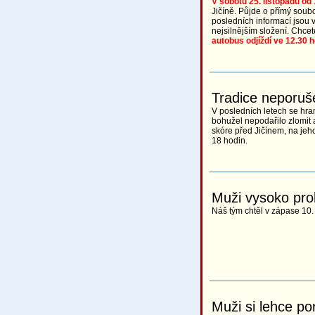
V sobotu 25. listopadu od
Jičíně. Půjde o přímý soubo
posledních informací jsou 
nejsilnějším složení. Chcet
autobus odjíždí ve 12.30 h
Tradice neporuš
V posledních letech se hra
bohužel nepodařilo zlomit a
skóre před Jičínem, na jeh
18 hodin.
Muži vysoko pro
Náš tým chtěl v zápase 10.
Muži si lehce po