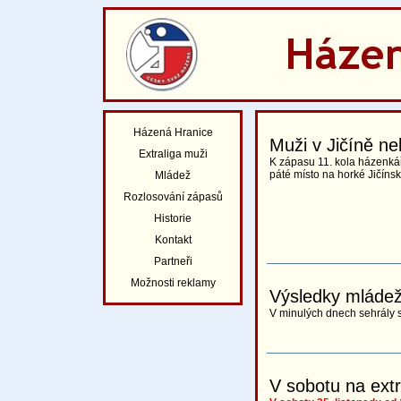
Házená Hranice
Muži v Jičíně ne
Extraliga muži
K zápasu 11. kola házenká
páté místo na horké Jičíns
Mládež
Rozlosování zápasů
Historie
Kontakt
Partneři
Možnosti reklamy
Výsledky mláde
V minulých dnech sehrály 
V sobotu na extr