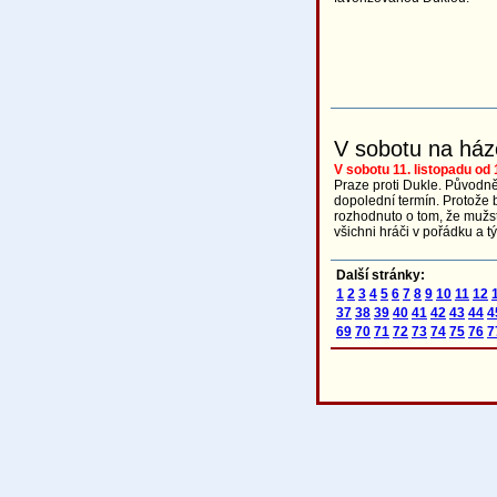
V sobotu na há
V sobotu 11. listopadu od 
Praze proti Dukle. Původně
dopolední termín. Protože 
rozhodnuto o tom, že mužst
všichni hráči v pořádku a t
Další stránky:
1
2
3
4
5
6
7
8
9
10
11
12
37
38
39
40
41
42
43
44
4
69
70
71
72
73
74
75
76
7