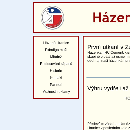
Házená Hranice
První utkání v Z
Extraliga muži
Házenkáři HC Cement, kteří
skupině o páté až osmé mís
Mládež
odehrají naši házenkáři př
Rozlosování zápasů
Historie
Kontakt
Partneři
Výhru vydřeli až
Možnosti reklamy
HC
Především zásluhou famózn
Hranice v posledním kole z