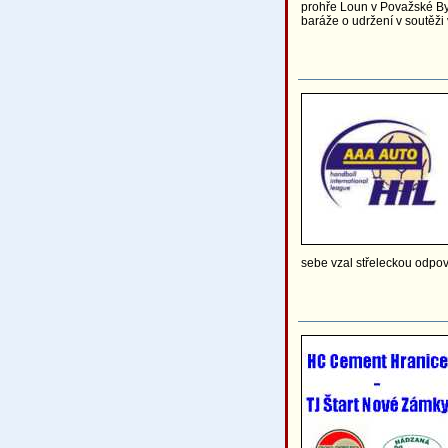
prohře Loun v Považské By
baráže o udržení v soutěž
sebe vzal střeleckou odpov