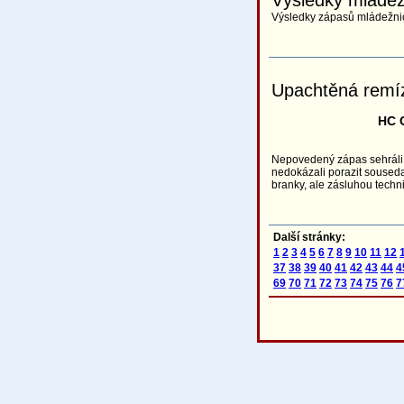
Výsledky mláde
Výsledky zápasů mládežnic
Upachtěná remí
HC C
Nepovedený zápas sehráli
nedokázali porazit souseda 
branky, ale zásluhou techn
Další stránky:
1
2
3
4
5
6
7
8
9
10
11
12
37
38
39
40
41
42
43
44
4
69
70
71
72
73
74
75
76
7