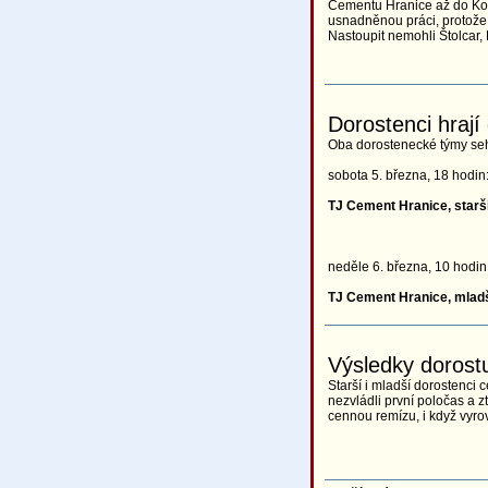
Cementu Hranice až do Koši
usnadněnou práci, protože h
Nastoupit nemohli Štolcar,
Dorostenci hraj
Oba dorostenecké týmy seh
sobota 5. března, 18 hodin
TJ Cement Hranice, starš
neděle 6. března, 10 hodin
TJ Cement Hranice, mladš
Výsledky dorost
Starší i mladší dorostenci 
nezvládli první poločas a z
cennou remízu, i když vyro