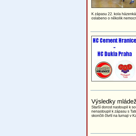
K zápasu 22. kola házenkář
oslabeno o několik nemocn
Výsledky mláde
Starší dorost nastoupil k s
nenastoupil k zápasu s Ta
skončili čtvrtí na turnaji v K