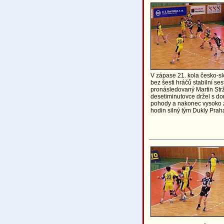
V zápase 21. kola česko-sl
bez šesti hráčů stabilní s
pronásledovaný Martin Strží
desetiminutovce držel s dom
pohody a nakonec vysoko zv
hodin silný tým Dukly Prah