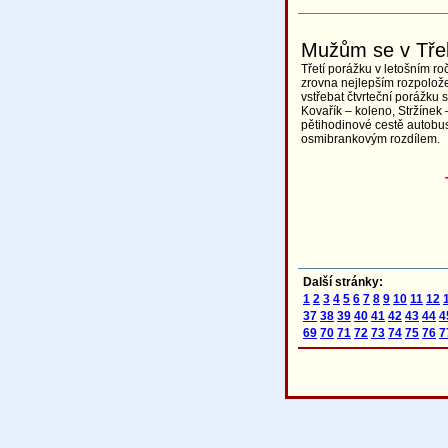
Mužům se v Třeb
Třetí porážku v letošním ro
zrovna nejlepším rozpoložen
vstřebat čtvrteční porážku 
Kovařík – koleno, Stržínek 
pětihodinové cestě autobus
osmibrankovým rozdílem.
Další stránky:
1
2
3
4
5
6
7
8
9
10
11
12
37
38
39
40
41
42
43
44
4
69
70
71
72
73
74
75
76
7