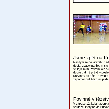
Jsme zpět na tř
Náš tým se po vítězství na
dostal zpátky na třetí míst
střílejícím mužstvem, ale 
dobře patrné právě v posl
Karvinou co dělat, aby tuto
zapomenout. Mezitím ještě
Povinné vítězs
V zápase 12. kola házenká
soutěže, který navíc k utkání